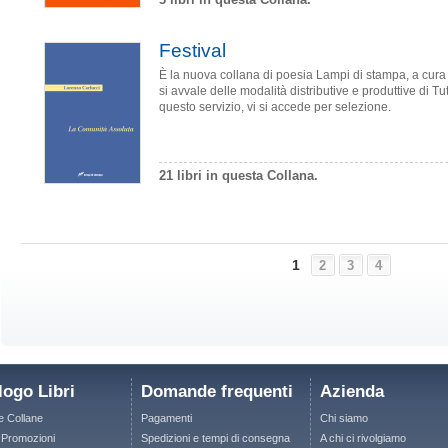
Festival
È la nuova collana di poesia Lampi di stampa, a cura
si avvale delle modalità distributive e produttive di T
questo servizio, vi si accede per selezione.
21 libri in questa Collana.
1
2
3
4
logo Libri
Domande frequenti
Azienda
le Collane
Pagamenti
Chi siamo
e Promozioni
Spedizioni e tempi di consegna
A chi ci rivolgiamo