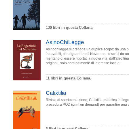
130 libri in questa Collana.
AsinoChiLegge
Asinochilegge si prefigge un duplice scopo: da una pa
introvabili, che riguardano il Novarese - o scritti da a
meritano di essere riportati a nuova vita; dall'altro fi
originali, solo nominalmente di interesse locale.
11 libri in questa Collana.
Calixtilia
Rivista di sperimentazione, Calixtilia pubblica in lingu
procedura POD (print on demand) per garantire una d
3 libri in questa Collana.