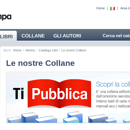
Home
|
|
Area r
COLLANE
GLI AUTORI
Cerca nel cat
LIBRI
Sei in:
Home
/
Vetrina
/
Catalogo Libri
/
Le nostre Collane
Le nostre Collane