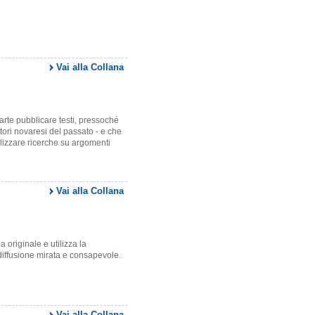
Vai alla Collana
rte pubblicare testi, pressoché
utori novaresi del passato - e che
nalizzare ricerche su argomenti
Vai alla Collana
a originale e utilizza la
iffusione mirata e consapevole.
Vai alla Collana