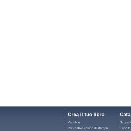
Crea il tuo libro
Cata
Pubblica
Scopri 
Preventivo veloce di stampa
Tutte l