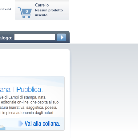
Carrello
iservata
Nessun prodotto
0
inserito.
alogo: